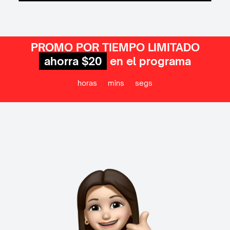
PROMO POR TIEMPO LIMITADO
ahorra $20
en el programa
horas
mins
segs