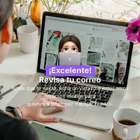
¡Excelente!
Revisa tu correo
Antes que te vayas, echa un vistazo a estos otros
recursos ideales para
quienes sueñan con trabajar remoto: