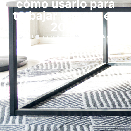
cómo usarlo para
trabajar remoto en
2024
Carla
marzo 5, 2024
Un comentario